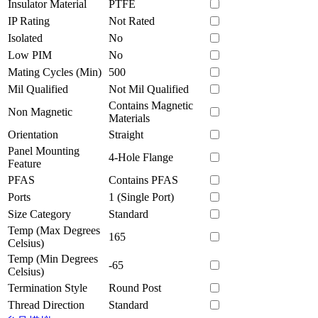
Insulator Material
PTFE
IP Rating
Not Rated
Isolated
No
Low PIM
No
Mating Cycles (Min)
500
Mil Qualified
Not Mil Qualified
Contains Magnetic
Non Magnetic
Materials
Orientation
Straight
Panel Mounting
4-Hole Flange
Feature
PFAS
Contains PFAS
Ports
1 (Single Port)
Size Category
Standard
Temp (Max Degrees
165
Celsius)
Temp (Min Degrees
-65
Celsius)
Termination Style
Round Post
Thread Direction
Standard