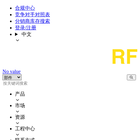
合规中心
竞争对手对照表
分销商库存搜索
登录/注册
中文
No value
产品
市场
资源
工程中心