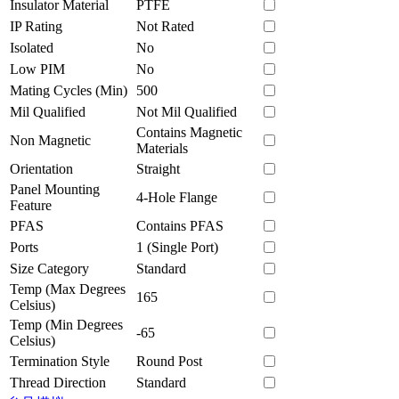
Insulator Material
PTFE
IP Rating
Not Rated
Isolated
No
Low PIM
No
Mating Cycles (Min)
500
Mil Qualified
Not Mil Qualified
Contains Magnetic
Non Magnetic
Materials
Orientation
Straight
Panel Mounting
4-Hole Flange
Feature
PFAS
Contains PFAS
Ports
1 (Single Port)
Size Category
Standard
Temp (Max Degrees
165
Celsius)
Temp (Min Degrees
-65
Celsius)
Termination Style
Round Post
Thread Direction
Standard