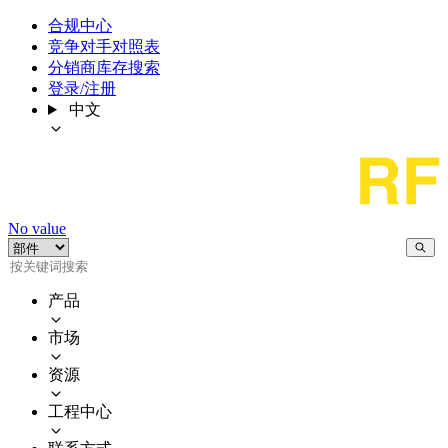
合规中心
竞争对手对照表
分销商库存搜索
登录/注册
中文
No value
产品
市场
资源
工程中心