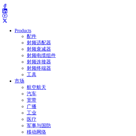
(203) 743-9272
Products
配件
射频适配器
射频衰减器
射频电缆组件
射频连接器
射频终端器
工具
市场
航空航天
汽车
宽带
广播
工业
医疗
军事与国防
移动网络