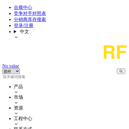
合规中心
竞争对手对照表
分销商库存搜索
登录/注册
中文
No value
产品
市场
资源
工程中心