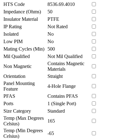
HTS Code
8536.69.4010
Impedance (Ohms)
50
Insulator Material
PTFE
IP Rating
Not Rated
Isolated
No
Low PIM
No
Mating Cycles (Min)
500
Mil Qualified
Not Mil Qualified
Contains Magnetic
Non Magnetic
Materials
Orientation
Straight
Panel Mounting
4-Hole Flange
Feature
PFAS
Contains PFAS
Ports
1 (Single Port)
Size Category
Standard
Temp (Max Degrees
165
Celsius)
Temp (Min Degrees
-65
Celsius)