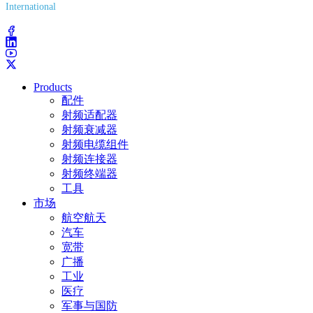
International
(203) 743-9272
Products
配件
射频适配器
射频衰减器
射频电缆组件
射频连接器
射频终端器
工具
市场
航空航天
汽车
宽带
广播
工业
医疗
军事与国防