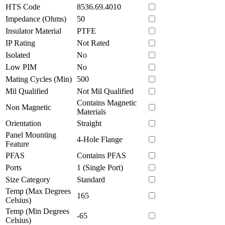
HTS Code
8536.69.4010
Impedance (Ohms)
50
Insulator Material
PTFE
IP Rating
Not Rated
Isolated
No
Low PIM
No
Mating Cycles (Min)
500
Mil Qualified
Not Mil Qualified
Contains Magnetic
Non Magnetic
Materials
Orientation
Straight
Panel Mounting
4-Hole Flange
Feature
PFAS
Contains PFAS
Ports
1 (Single Port)
Size Category
Standard
Temp (Max Degrees
165
Celsius)
Temp (Min Degrees
-65
Celsius)