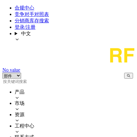
合规中心
竞争对手对照表
分销商库存搜索
登录/注册
中文
No value
产品
市场
资源
工程中心