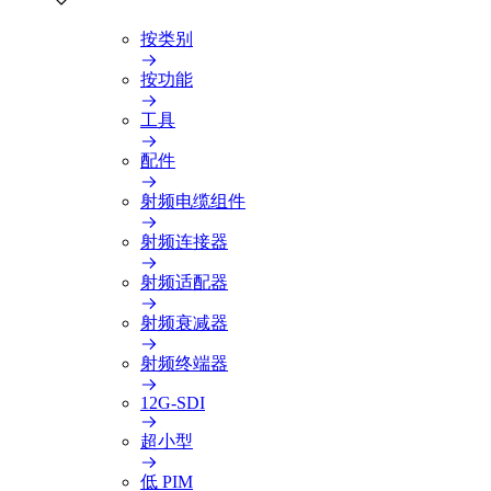
按类别
按功能
工具
配件
射频电缆组件
射频连接器
射频适配器
射频衰减器
射频终端器
12G-SDI
超小型
低 PIM