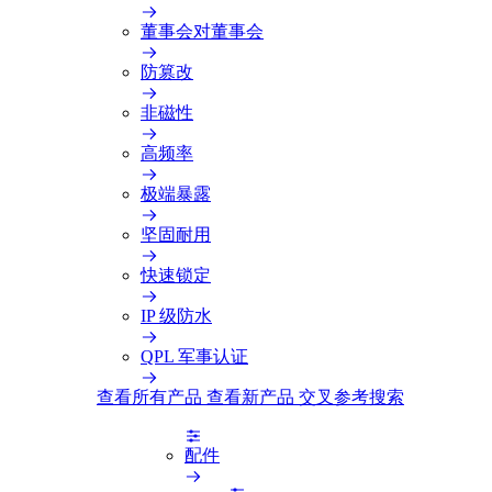
董事会对董事会
防篡改
非磁性
高频率
极端暴露
坚固耐用
快速锁定
IP 级防水
QPL 军事认证
查看所有产品
查看新产品
交叉参考搜索
配件