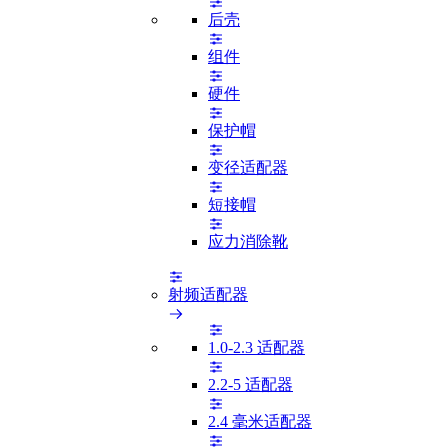
后壳
组件
硬件
保护帽
变径适配器
短接帽
应力消除靴
射频适配器
1.0-2.3 适配器
2.2-5 适配器
2.4 毫米适配器