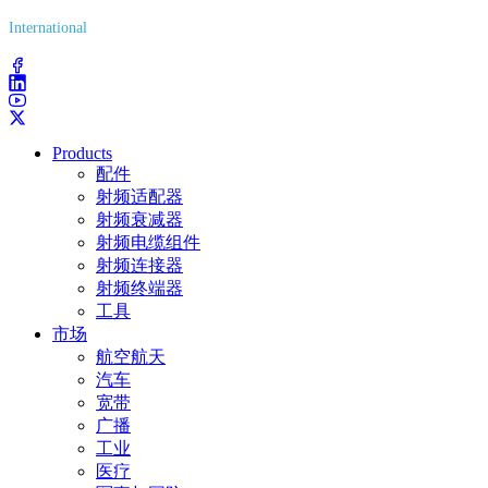
International
(203) 743-9272
Products
配件
射频适配器
射频衰减器
射频电缆组件
射频连接器
射频终端器
工具
市场
航空航天
汽车
宽带
广播
工业
医疗