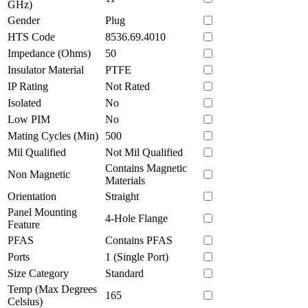
GHz)
Gender
Plug
HTS Code
8536.69.4010
Impedance (Ohms)
50
Insulator Material
PTFE
IP Rating
Not Rated
Isolated
No
Low PIM
No
Mating Cycles (Min)
500
Mil Qualified
Not Mil Qualified
Contains Magnetic
Non Magnetic
Materials
Orientation
Straight
Panel Mounting
4-Hole Flange
Feature
PFAS
Contains PFAS
Ports
1 (Single Port)
Size Category
Standard
Temp (Max Degrees
165
Celsius)