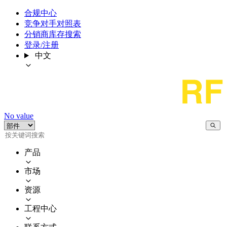
合规中心
竞争对手对照表
分销商库存搜索
登录/注册
中文
No value
产品
市场
资源
工程中心