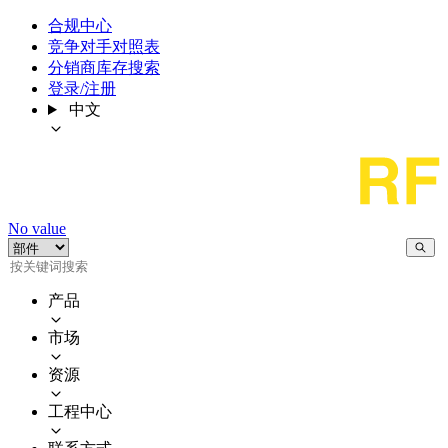
合规中心
竞争对手对照表
分销商库存搜索
登录/注册
中文
No value
产品
市场
资源
工程中心