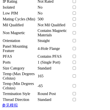
IP Rating
Not Rated
Isolated
No
Low PIM
No
Mating Cycles (Min)
500
Mil Qualified
Not Mil Qualified
Contains Magnetic
Non Magnetic
Materials
Orientation
Straight
Panel Mounting
4-Hole Flange
Feature
PFAS
Contains PFAS
Ports
1 (Single Port)
Size Category
Standard
Temp (Max Degrees
165
Celsius)
Temp (Min Degrees
-65
Celsius)
Termination Style
Round Post
Thread Direction
Standard
参见模拟