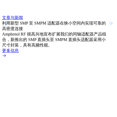
文章与新闻
文章
利用新型 SMP 至 SMPM 适配器在狭小空间内实现可靠的
防扭
高密度连接
Amp
Amphenol RF 很高兴地宣布扩展我们的同轴适配器产品组
品系
合，新推出的 SMP 直插头至 SMPM 直插头适配器采用小
更多
尺寸封装，具有高频性能。
更多信息