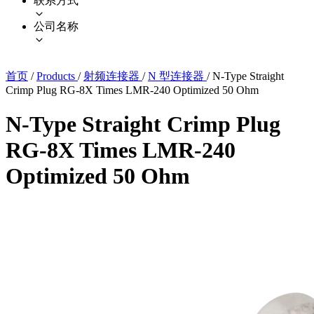
联系方式
公司名称
首页
/
Products
/
射频连接器
/
N 型连接器
/
N-Type Straight
Crimp Plug RG-8X Times LMR-240 Optimized 50 Ohm
N-Type Straight Crimp Plug
RG-8X Times LMR-240
Optimized 50 Ohm