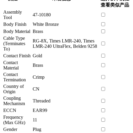
查看类似产品
Assembly
47-10180
Tool
Body Finish
White Bronze
Body Material
Brass
Cable Type
RG-8X, Times LMR-240, Times
(Terminates
LMR-240 UltraFlex, Belden 9258
To)
Contact Finish
Gold
Contact
Brass
Material
Contact
Crimp
Termination
Country of
CN
Origin
Coupling
Threaded
Mechanism
ECCN
EAR99
Frequency
11
(Max GHz)
Gender
Plug