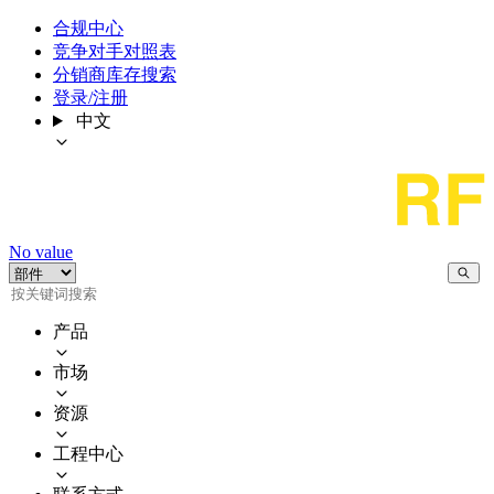
合规中心
竞争对手对照表
分销商库存搜索
登录/注册
中文
No value
产品
市场
资源
工程中心