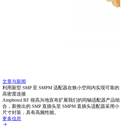
文章与新闻
文章
利用新型 SMP 至 SMPM 适配器在狭小空间内实现可靠的
防扭
高密度连接
Amp
Amphenol RF 很高兴地宣布扩展我们的同轴适配器产品组
品系
合，新推出的 SMP 直插头至 SMPM 直插头适配器采用小
更多
尺寸封装，具有高频性能。
更多信息