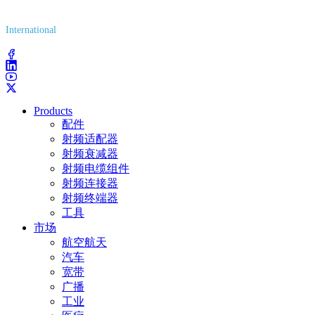
(800) 627-7100
International
(203) 743-9272
Products
配件
射频适配器
射频衰减器
射频电缆组件
射频连接器
射频终端器
工具
市场
航空航天
汽车
宽带
广播
工业