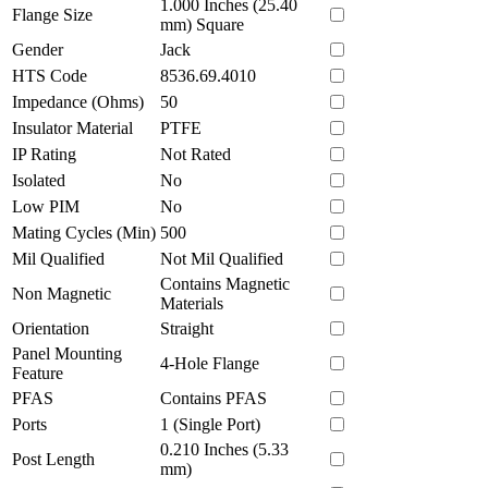
1.000 Inches (25.40
Flange Size
mm) Square
Gender
Jack
HTS Code
8536.69.4010
Impedance (Ohms)
50
Insulator Material
PTFE
IP Rating
Not Rated
Isolated
No
Low PIM
No
Mating Cycles (Min)
500
Mil Qualified
Not Mil Qualified
Contains Magnetic
Non Magnetic
Materials
Orientation
Straight
Panel Mounting
4-Hole Flange
Feature
PFAS
Contains PFAS
Ports
1 (Single Port)
0.210 Inches (5.33
Post Length
mm)