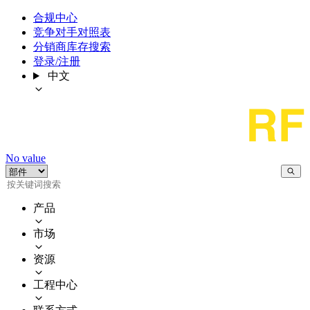
合规中心
竞争对手对照表
分销商库存搜索
登录/注册
中文
No value
产品
市场
资源
工程中心