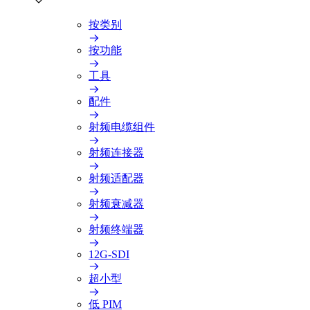
按类别
按功能
工具
配件
射频电缆组件
射频连接器
射频适配器
射频衰减器
射频终端器
12G-SDI
超小型
低 PIM