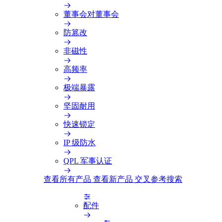
董事会对董事会
防篡改
非磁性
高频率
极端暴露
坚固耐用
快速锁定
IP 级防水
QPL 军事认证
查看所有产品
查看新产品
交叉参考搜索
配件