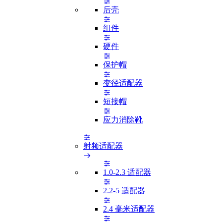
后壳
组件
硬件
保护帽
变径适配器
短接帽
应力消除靴
射频适配器
1.0-2.3 适配器
2.2-5 适配器
2.4 毫米适配器