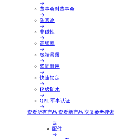
董事会对董事会
防篡改
非磁性
高频率
极端暴露
坚固耐用
快速锁定
IP 级防水
QPL 军事认证
查看所有产品
查看新产品
交叉参考搜索
配件