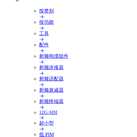
按类别
按功能
工具
配件
射频电缆组件
射频连接器
射频适配器
射频衰减器
射频终端器
12G-SDI
超小型
低 PIM