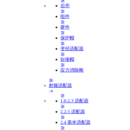
后壳
组件
硬件
保护帽
变径适配器
短接帽
应力消除靴
射频适配器
1.0-2.3 适配器
2.2-5 适配器
2.4 毫米适配器