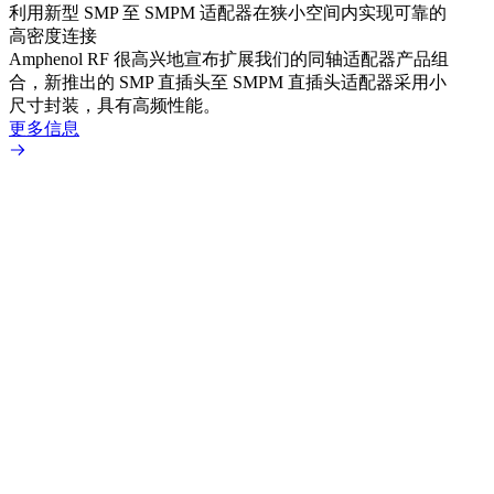
利用新型 SMP 至 SMPM 适配器在狭小空间内实现可靠的
防扭
高密度连接
Amp
Amphenol RF 很高兴地宣布扩展我们的同轴适配器产品组
品系
合，新推出的 SMP 直插头至 SMPM 直插头适配器采用小
更多
尺寸封装，具有高频性能。
更多信息