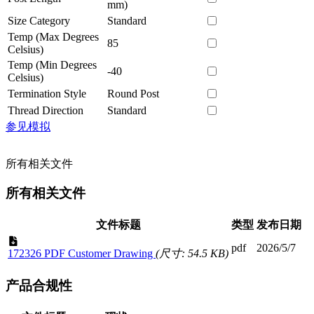
mm)
Size Category
Standard
Temp (Max Degrees
85
Celsius)
Temp (Min Degrees
-40
Celsius)
Termination Style
Round Post
Thread Direction
Standard
参见模拟
所有相关文件
所有相关文件
文件标题
类型
发布日期
pdf
2026/5/7
172326 PDF Customer Drawing
(尺寸: 54.5 KB)
产品合规性