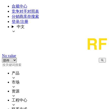
合规中心
竞争对手对照表
分销商库存搜索
登录/注册
中文
No value
产品
市场
资源
工程中心