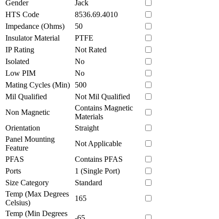
Gender
Jack
HTS Code
8536.69.4010
Impedance (Ohms)
50
Insulator Material
PTFE
IP Rating
Not Rated
Isolated
No
Low PIM
No
Mating Cycles (Min)
500
Mil Qualified
Not Mil Qualified
Contains Magnetic
Non Magnetic
Materials
Orientation
Straight
Panel Mounting
Not Applicable
Feature
PFAS
Contains PFAS
Ports
1 (Single Port)
Size Category
Standard
Temp (Max Degrees
165
Celsius)
Temp (Min Degrees
-65