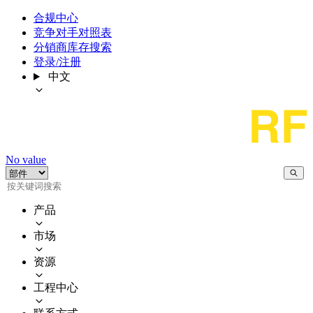
合规中心
竞争对手对照表
分销商库存搜索
登录/注册
中文
No value
产品
市场
资源
工程中心