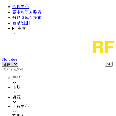
合规中心
竞争对手对照表
分销商库存搜索
登录/注册
中文
No value
产品
市场
资源
工程中心