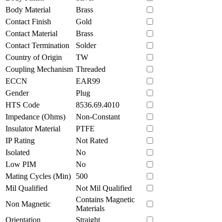
Body Material
Brass
Contact Finish
Gold
Contact Material
Brass
Contact Termination
Solder
Country of Origin
TW
Coupling Mechanism
Threaded
ECCN
EAR99
Gender
Plug
HTS Code
8536.69.4010
Impedance (Ohms)
Non-Constant
Insulator Material
PTFE
IP Rating
Not Rated
Isolated
No
Low PIM
No
Mating Cycles (Min)
500
Mil Qualified
Not Mil Qualified
Contains Magnetic
Non Magnetic
Materials
Orientation
Straight