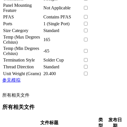
Panel Mounting
Not Applicable
Feature
PFAS
Contains PFAS
Ports
1 (Single Port)
Size Category
Standard
Temp (Max Degrees
165
Celsius)
Temp (Min Degrees
-65
Celsius)
Termination Style
Solder Cup
Thread Direction
Standard
Unit Weight (Grams)
20.400
参见模拟
所有相关文件
所有相关文件
类
发布日
文件标题
型
期