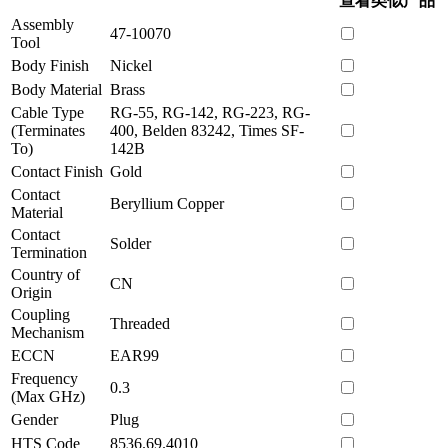
查看类似产品
Assembly
47-10070
Tool
Body Finish
Nickel
Body Material
Brass
Cable Type
RG-55, RG-142, RG-223, RG-
(Terminates
400, Belden 83242, Times SF-
To)
142B
Contact Finish
Gold
Contact
Beryllium Copper
Material
Contact
Solder
Termination
Country of
CN
Origin
Coupling
Threaded
Mechanism
ECCN
EAR99
Frequency
0.3
(Max GHz)
Gender
Plug
HTS Code
8536.69.4010