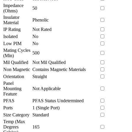
Impedance
50
(Ohms)
Insulator
Phenolic
Material
IP Rating
Not Rated
Isolated
No
Low PIM
No
Mating Cycles
500
(Min)
Mil Qualified
Not Mil Qualified
Non Magnetic
Contains Magnetic Materials
Orientation
Straight
Panel
Mounting
Not Applicable
Feature
PFAS
PFAS Status Undetermined
Ports
1 (Single Port)
Size Category
Standard
Temp (Max
Degrees
165