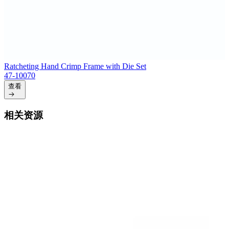
Ratcheting Hand Crimp Frame with Die Set
47-10070
查看
相关资源