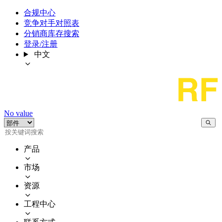
合规中心
竞争对手对照表
分销商库存搜索
登录/注册
中文
No value
产品
市场
资源
工程中心