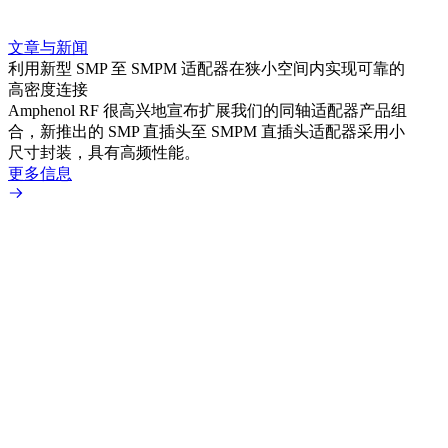
文章与新闻
文章
利用新型 SMP 至 SMPM 适配器在狭小空间内实现可靠的
防扭
高密度连接
Amp
Amphenol RF 很高兴地宣布扩展我们的同轴适配器产品组
品系
合，新推出的 SMP 直插头至 SMPM 直插头适配器采用小
更多
尺寸封装，具有高频性能。
更多信息