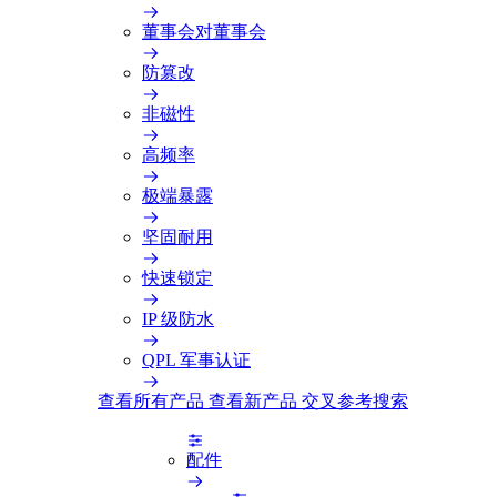
董事会对董事会
防篡改
非磁性
高频率
极端暴露
坚固耐用
快速锁定
IP 级防水
QPL 军事认证
查看所有产品
查看新产品
交叉参考搜索
配件