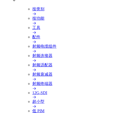
按类别
按功能
工具
配件
射频电缆组件
射频连接器
射频适配器
射频衰减器
射频终端器
12G-SDI
超小型
低 PIM