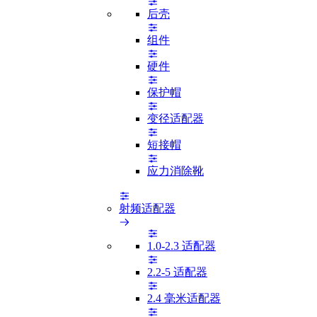
后壳
组件
硬件
保护帽
变径适配器
短接帽
应力消除靴
射频适配器
1.0-2.3 适配器
2.2-5 适配器
2.4 毫米适配器