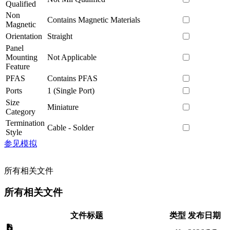
Qualified
Non
Contains Magnetic Materials
Magnetic
Orientation
Straight
Panel
Mounting
Not Applicable
Feature
PFAS
Contains PFAS
Ports
1 (Single Port)
Size
Miniature
Category
Termination
Cable - Solder
Style
参见模拟
所有相关文件
所有相关文件
文件标题
类型
发布日期