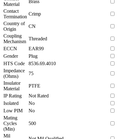
Brass
Material
Contact
Crimp
Termination
Country of
CN
Origin
Coupling
Threaded
Mechanism
ECCN
EAR99
Gender
Plug
HTS Code
8536.69.4010
Impedance
75
(Ohms)
Insulator
PTFE
Material
IP Rating
Not Rated
Isolated
No
Low PIM
No
Mating
Cycles
500
(Min)
Mil
Not Mil Qualified