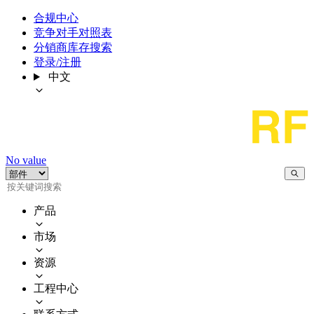
合规中心
竞争对手对照表
分销商库存搜索
登录/注册
中文
No value
产品
市场
资源
工程中心