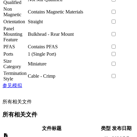
Qualified
Non
Contains Magnetic Materials
Magnetic
Orientation
Straight
Panel
Mounting
Bulkhead - Rear Mount
Feature
PFAS
Contains PFAS
Ports
1 (Single Port)
Size
Miniature
Category
Termination
Cable - Crimp
Style
参见模拟
所有相关文件
所有相关文件
文件标题
类型
发布日期