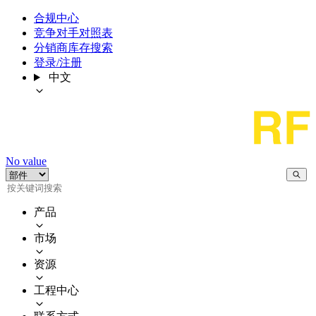
合规中心
竞争对手对照表
分销商库存搜索
登录/注册
中文
No value
产品
市场
资源
工程中心