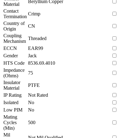
Beryllium Copper
Material
Contact
Crimp
Termination
Country of
CN
Origin
Coupling
Threaded
Mechanism
ECCN
EAR99
Gender
Jack
HTS Code
8536.69.4010
Impedance
75
(Ohms)
Insulator
PTFE
Material
IP Rating
Not Rated
Isolated
No
Low PIM
No
Mating
Cycles
500
(Min)
Mil
Not Mil Qualified