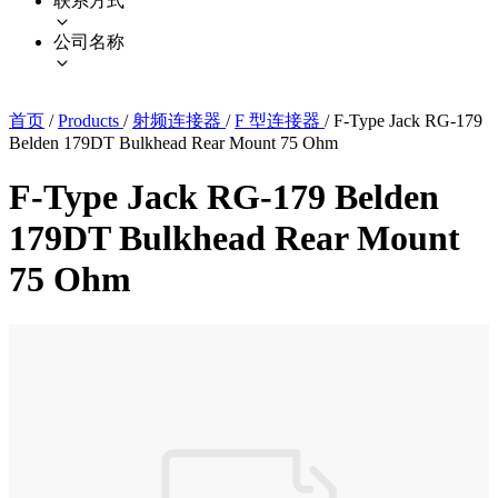
联系方式
公司名称
首页
/
Products
/
射频连接器
/
F 型连接器
/
F-Type Jack RG-179
Belden 179DT Bulkhead Rear Mount 75 Ohm
F-Type Jack RG-179 Belden
179DT Bulkhead Rear Mount
75 Ohm