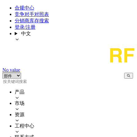
合规中心
竞争对手对照表
分销商库存搜索
登录/注册
中文
No value
产品
市场
资源
工程中心