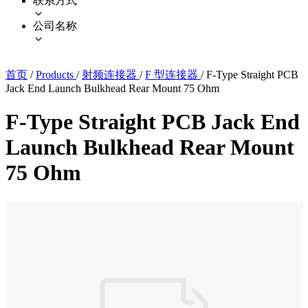
联系方式
公司名称
首页
/
Products
/
射频连接器
/
F 型连接器
/
F-Type Straight PCB
Jack End Launch Bulkhead Rear Mount 75 Ohm
F-Type Straight PCB Jack End
Launch Bulkhead Rear Mount
75 Ohm