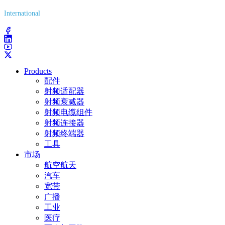
International
(203) 743-9272
Products
配件
射频适配器
射频衰减器
射频电缆组件
射频连接器
射频终端器
工具
市场
航空航天
汽车
宽带
广播
工业
医疗