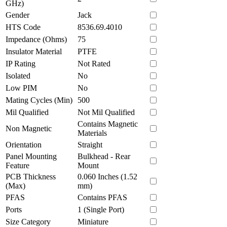
GHz)
Gender
Jack
HTS Code
8536.69.4010
Impedance (Ohms)
75
Insulator Material
PTFE
IP Rating
Not Rated
Isolated
No
Low PIM
No
Mating Cycles (Min)
500
Mil Qualified
Not Mil Qualified
Contains Magnetic
Non Magnetic
Materials
Orientation
Straight
Panel Mounting
Bulkhead - Rear
Feature
Mount
PCB Thickness
0.060 Inches (1.52
(Max)
mm)
PFAS
Contains PFAS
Ports
1 (Single Port)
Size Category
Miniature