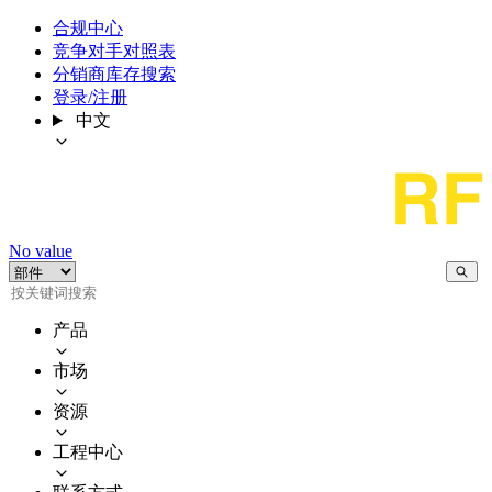
合规中心
竞争对手对照表
分销商库存搜索
登录/注册
中文
No value
产品
市场
资源
工程中心