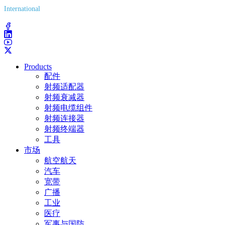
International
(203) 743-9272
Products
配件
射频适配器
射频衰减器
射频电缆组件
射频连接器
射频终端器
工具
市场
航空航天
汽车
宽带
广播
工业
医疗
军事与国防