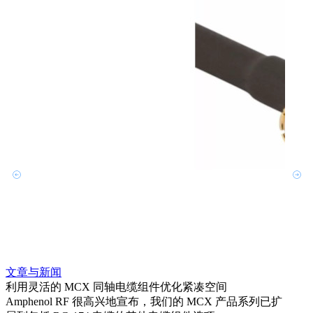
文章
为系统
Amp
HD
更多
文章与新闻
利用灵活的 MCX 同轴电缆组件优化紧凑空间
Amphenol RF 很高兴地宣布，我们的 MCX 产品系列已扩