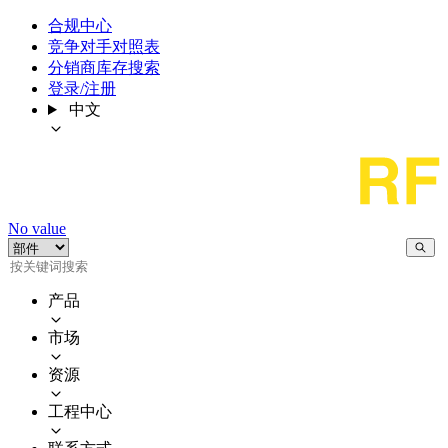
合规中心
竞争对手对照表
分销商库存搜索
登录/注册
中文
No value
产品
市场
资源
工程中心