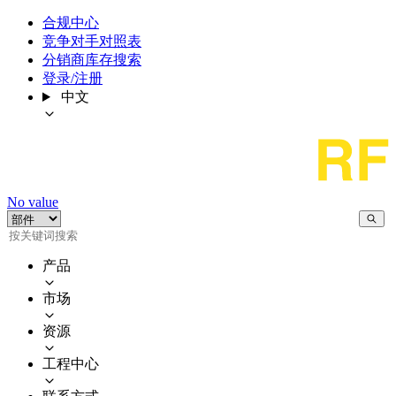
合规中心
竞争对手对照表
分销商库存搜索
登录/注册
中文
No value
产品
市场
资源
工程中心