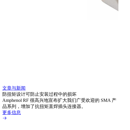
文章与新闻
文章
防扭矩设计可防止安装过程中的损坏
利用
Amphenol RF 很高兴地宣布扩大我们广受欢迎的 SMA 产
Amp
品系列，增加了抗扭矩直焊插头连接器。
专为低
更多信息
更多