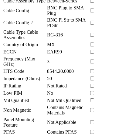
Cable Assembly Type
Between-Series
BNC Plug to SMA
Cable Config
Plug
BNC Pl Str to SMA
Cable Config 2
Pl Str
Cable Type Cable
RG-316
Assemblies
Country of Origin
MX
ECCN
EAR99
Frequency (Max
3
GHz)
HTS Code
8544.20.0000
Impedance (Ohms)
50
IP Rating
Not Rated
Low PIM
No
Mil Qualified
Not Mil Qualified
Contains Magnetic
Non Magnetic
Materials
Panel Mounting
Not Applicable
Feature
PFAS
Contains PFAS