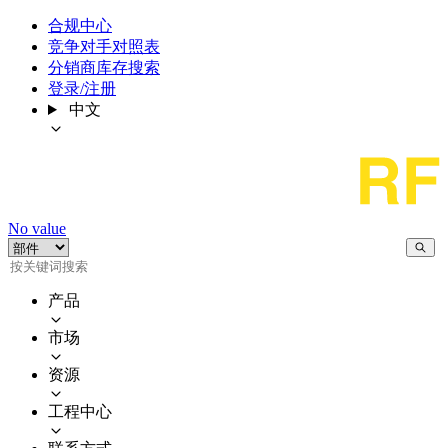
合规中心
竞争对手对照表
分销商库存搜索
登录/注册
中文
No value
产品
市场
资源
工程中心