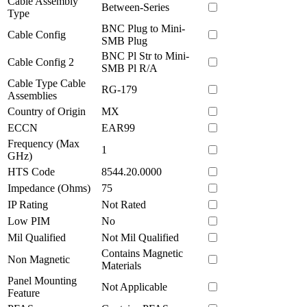
Cable Assembly
Between-Series
Type
BNC Plug to Mini-
Cable Config
SMB Plug
BNC Pl Str to Mini-
Cable Config 2
SMB Pl R/A
Cable Type Cable
RG-179
Assemblies
Country of Origin
MX
ECCN
EAR99
Frequency (Max
1
GHz)
HTS Code
8544.20.0000
Impedance (Ohms)
75
IP Rating
Not Rated
Low PIM
No
Mil Qualified
Not Mil Qualified
Contains Magnetic
Non Magnetic
Materials
Panel Mounting
Not Applicable
Feature