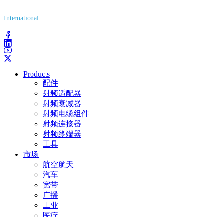
(800) 627-7100
International
(203) 743-9272
Products
配件
射频适配器
射频衰减器
射频电缆组件
射频连接器
射频终端器
工具
市场
航空航天
汽车
宽带
广播
工业
医疗