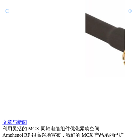
文章与新闻
文章
利用灵活的 MCX 同轴电缆组件优化紧凑空间
扩展
Amphenol RF 很高兴地宣布，我们的 MCX 产品系列已扩
Amp