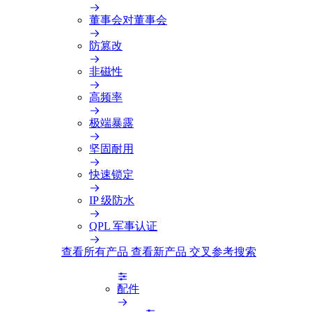
董事会对董事会
防篡改
非磁性
高频率
极端暴露
坚固耐用
快速锁定
IP 级防水
QPL 军事认证
查看所有产品
查看新产品
交叉参考搜索
配件