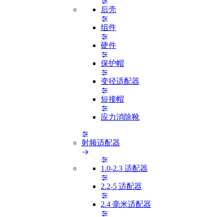
后壳
组件
硬件
保护帽
变径适配器
短接帽
应力消除靴
射频适配器
1.0-2.3 适配器
2.2-5 适配器
2.4 毫米适配器