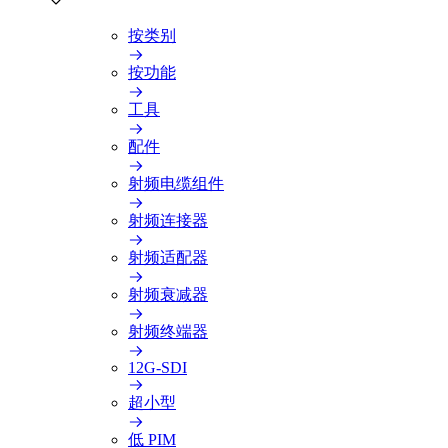
按类别
按功能
工具
配件
射频电缆组件
射频连接器
射频适配器
射频衰减器
射频终端器
12G-SDI
超小型
低 PIM