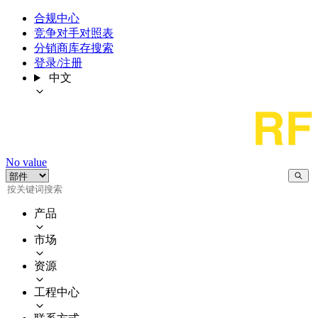
合规中心
竞争对手对照表
分销商库存搜索
登录/注册
中文
No value
产品
市场
资源
工程中心