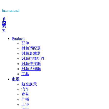
(800) 627-7100
International
(203) 743-9272
Products
配件
射频适配器
射频衰减器
射频电缆组件
射频连接器
射频终端器
工具
市场
航空航天
汽车
宽带
广播
工业