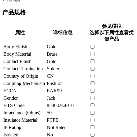
产品规格
参见模拟
属性
详细信息
选择以下属性查看类
似产品
Body Finish
Gold
Body Material
Brass
Contact Finish
Gold
Contact Termination
Solder
Country of Origin
CN
Coupling Mechanism
Push-on
ECCN
EAR99
Gender
Jack
HTS Code
8536.69.4010
Impedance (Ohms)
50
Insulator Material
PTFE
IP Rating
Not Rated
Isolated
No