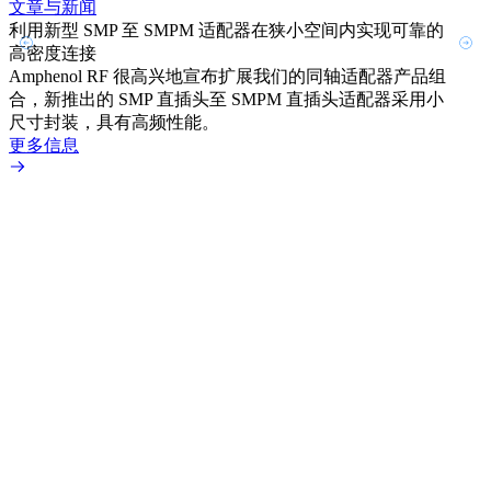
文章与新闻
文章
利用新型 SMP 至 SMPM 适配器在狭小空间内实现可靠的
防扭
高密度连接
Amp
Amphenol RF 很高兴地宣布扩展我们的同轴适配器产品组
品系
合，新推出的 SMP 直插头至 SMPM 直插头适配器采用小
更多
尺寸封装，具有高频性能。
更多信息