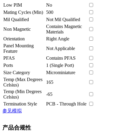
Low PIM
No
Mating Cycles (Min)
500
Mil Qualified
Not Mil Qualified
Contains Magnetic
Non Magnetic
Materials
Orientation
Right Angle
Panel Mounting
Not Applicable
Feature
PFAS
Contains PFAS
Ports
1 (Single Port)
Size Category
Microminiature
Temp (Max Degrees
165
Celsius)
Temp (Min Degrees
-65
Celsius)
Termination Style
PCB - Through Hole
参见模拟
产品合规性