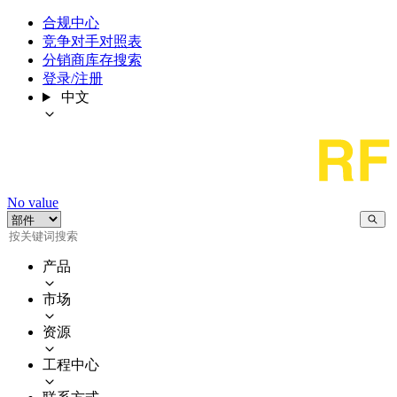
合规中心
竞争对手对照表
分销商库存搜索
登录/注册
中文
No value
产品
市场
资源
工程中心