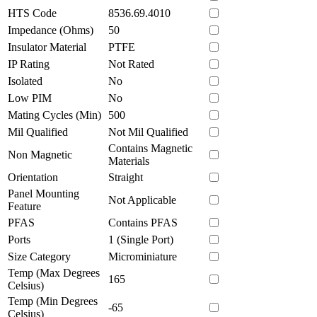
HTS Code
8536.69.4010
Impedance (Ohms)
50
Insulator Material
PTFE
IP Rating
Not Rated
Isolated
No
Low PIM
No
Mating Cycles (Min)
500
Mil Qualified
Not Mil Qualified
Contains Magnetic
Non Magnetic
Materials
Orientation
Straight
Panel Mounting
Not Applicable
Feature
PFAS
Contains PFAS
Ports
1 (Single Port)
Size Category
Microminiature
Temp (Max Degrees
165
Celsius)
Temp (Min Degrees
-65
Celsius)