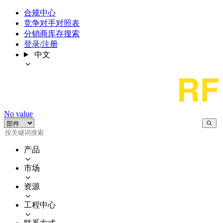
合规中心
竞争对手对照表
分销商库存搜索
登录/注册
中文
No value
产品
市场
资源
工程中心