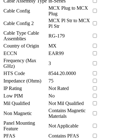
Cable Assembly Type
in-Series
MCX Plug to MCX
Cable Config
Plug
MCX Pl Str to MCX
Cable Config 2
Pl Str
Cable Type Cable
RG-179
Assemblies
Country of Origin
MX
ECCN
EAR99
Frequency (Max
3
GHz)
HTS Code
8544.20.0000
Impedance (Ohms)
75
IP Rating
Not Rated
Low PIM
No
Mil Qualified
Not Mil Qualified
Contains Magnetic
Non Magnetic
Materials
Panel Mounting
Not Applicable
Feature
PFAS
Contains PFAS