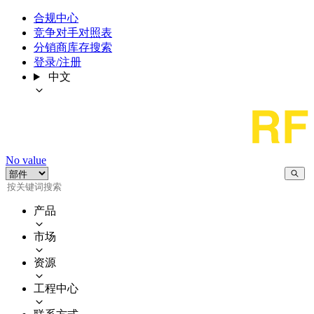
合规中心
竞争对手对照表
分销商库存搜索
登录/注册
中文
No value
产品
市场
资源
工程中心