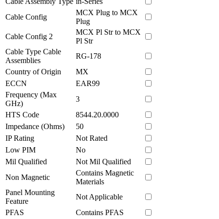
Cable Assembly Type
in-Series
MCX Plug to MCX
Cable Config
Plug
MCX Pl Str to MCX
Cable Config 2
Pl Str
Cable Type Cable
RG-178
Assemblies
Country of Origin
MX
ECCN
EAR99
Frequency (Max
3
GHz)
HTS Code
8544.20.0000
Impedance (Ohms)
50
IP Rating
Not Rated
Low PIM
No
Mil Qualified
Not Mil Qualified
Contains Magnetic
Non Magnetic
Materials
Panel Mounting
Not Applicable
Feature
PFAS
Contains PFAS