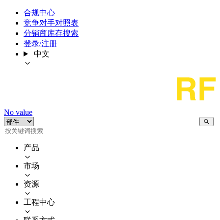
合规中心
竞争对手对照表
分销商库存搜索
登录/注册
中文
No value
产品
市场
资源
工程中心