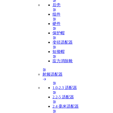
后壳
组件
硬件
保护帽
变径适配器
短接帽
应力消除靴
射频适配器
1.0-2.3 适配器
2.2-5 适配器
2.4 毫米适配器