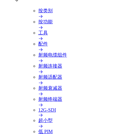
按类别
按功能
工具
配件
射频电缆组件
射频连接器
射频适配器
射频衰减器
射频终端器
12G-SDI
超小型
低 PIM