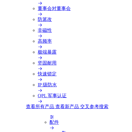
董事会对董事会
防篡改
非磁性
高频率
极端暴露
坚固耐用
快速锁定
IP 级防水
QPL 军事认证
查看所有产品
查看新产品
交叉参考搜索
配件