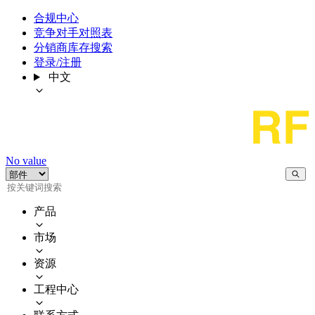
合规中心
竞争对手对照表
分销商库存搜索
登录/注册
中文
No value
产品
市场
资源
工程中心