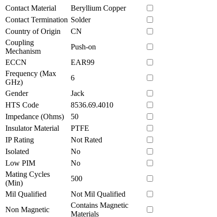
Contact Material
Beryllium Copper
Contact Termination
Solder
Country of Origin
CN
Coupling
Push-on
Mechanism
ECCN
EAR99
Frequency (Max
6
GHz)
Gender
Jack
HTS Code
8536.69.4010
Impedance (Ohms)
50
Insulator Material
PTFE
IP Rating
Not Rated
Isolated
No
Low PIM
No
Mating Cycles
500
(Min)
Mil Qualified
Not Mil Qualified
Contains Magnetic
Non Magnetic
Materials