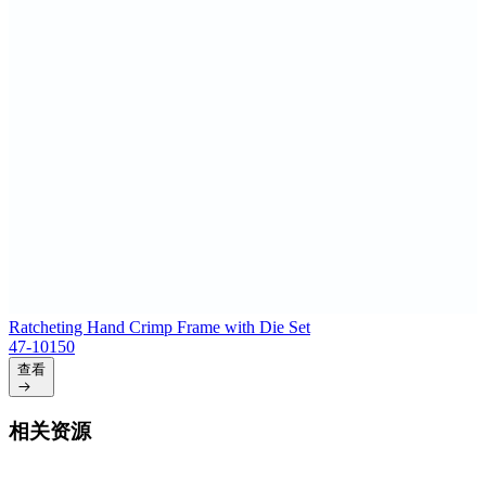
Ratcheting Hand Crimp Frame with Die Set
47-10150
查看
相关资源