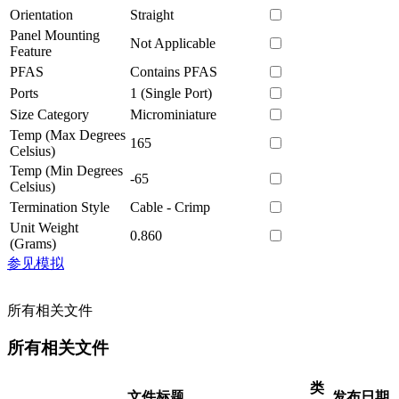
Orientation
Straight
Panel Mounting
Not Applicable
Feature
PFAS
Contains PFAS
Ports
1 (Single Port)
Size Category
Microminiature
Temp (Max Degrees
165
Celsius)
Temp (Min Degrees
-65
Celsius)
Termination Style
Cable - Crimp
Unit Weight
0.860
(Grams)
参见模拟
所有相关文件
所有相关文件
类
文件标题
发布日期