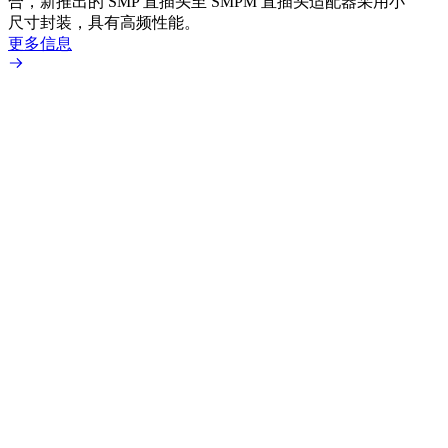
合，新推出的 SMP 直插头至 SMPM 直插头适配器采用小
更多
尺寸封装，具有高频性能。
更多信息