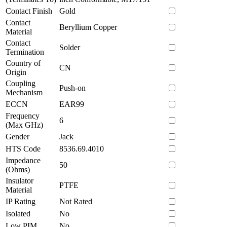
Contact Finish
Gold
Contact
Beryllium Copper
Material
Contact
Solder
Termination
Country of
CN
Origin
Coupling
Push-on
Mechanism
ECCN
EAR99
Frequency
6
(Max GHz)
Gender
Jack
HTS Code
8536.69.4010
Impedance
50
(Ohms)
Insulator
PTFE
Material
IP Rating
Not Rated
Isolated
No
Low PIM
No