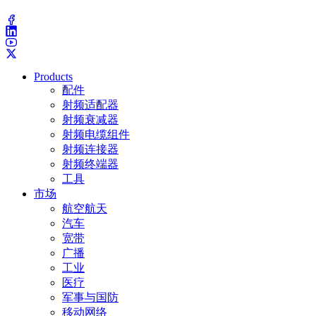
(203) 743-9272
Products
配件
射频适配器
射频衰减器
射频电缆组件
射频连接器
射频终端器
工具
市场
航空航天
汽车
宽带
广播
工业
医疗
军事与国防
移动网络