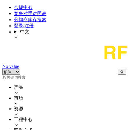
合规中心
竞争对手对照表
分销商库存搜索
登录/注册
中文
No value
产品
市场
资源
工程中心