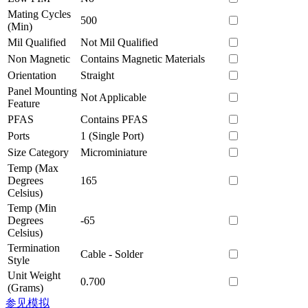
Mating Cycles
500
(Min)
Mil Qualified
Not Mil Qualified
Non Magnetic
Contains Magnetic Materials
Orientation
Straight
Panel Mounting
Not Applicable
Feature
PFAS
Contains PFAS
Ports
1 (Single Port)
Size Category
Microminiature
Temp (Max
Degrees
165
Celsius)
Temp (Min
Degrees
-65
Celsius)
Termination
Cable - Solder
Style
Unit Weight
0.700
(Grams)
参见模拟