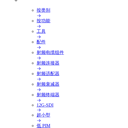
按类别
按功能
工具
配件
射频电缆组件
射频连接器
射频适配器
射频衰减器
射频终端器
12G-SDI
超小型
低 PIM