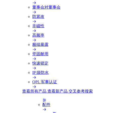
董事会对董事会
防篡改
非磁性
高频率
极端暴露
坚固耐用
快速锁定
IP 级防水
QPL 军事认证
查看所有产品
查看新产品
交叉参考搜索
配件