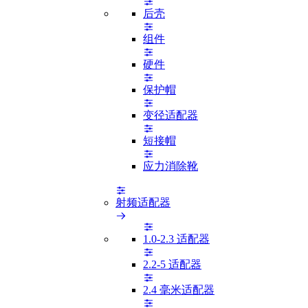
后壳
组件
硬件
保护帽
变径适配器
短接帽
应力消除靴
射频适配器
1.0-2.3 适配器
2.2-5 适配器
2.4 毫米适配器