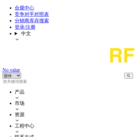
合规中心
竞争对手对照表
分销商库存搜索
登录/注册
中文
No value
产品
市场
资源
工程中心