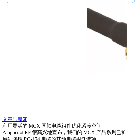
文章与新闻
文章
利用灵活的 MCX 同轴电缆组件优化紧凑空间
扩展
Amphenol RF 很高兴地宣布，我们的 MCX 产品系列已扩
Amp
展到包括 RG-174 电缆的其他电缆组件选项。
为各