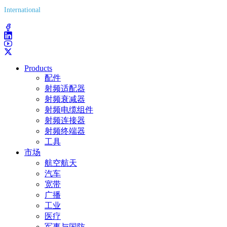
International
(203) 743-9272
Products
配件
射频适配器
射频衰减器
射频电缆组件
射频连接器
射频终端器
工具
市场
航空航天
汽车
宽带
广播
工业
医疗
军事与国防