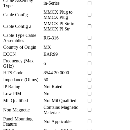
Cable Assembly
in-Series
Type
MMCX Plug to
Cable Config
MMCX Plug
MMCX Pl Str to
Cable Config 2
MMCX Pl Str
Cable Type Cable
RG-316
Assemblies
Country of Origin
MX
ECCN
EAR99
Frequency (Max
6
GHz)
HTS Code
8544.20.0000
Impedance (Ohms)
50
IP Rating
Not Rated
Low PIM
No
Mil Qualified
Not Mil Qualified
Contains Magnetic
Non Magnetic
Materials
Panel Mounting
Not Applicable
Feature