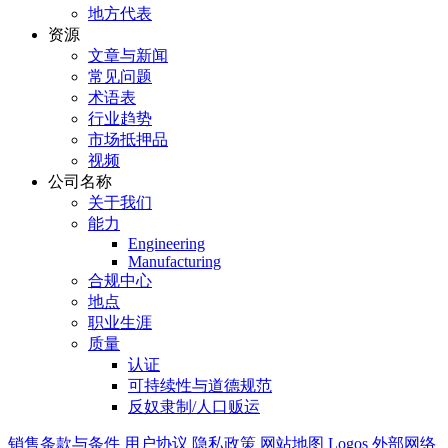
地方代表
资源
文章与新闻
常见问题
术语表
行业趋势
市场抵押品
视频
公司名称
关于我们
能力
Engineering
Manufacturing
合规中心
地点
职业生涯
质量
认证
可持续性与道德规范
反奴隶制/人口贩运
销售条款与条件
用户协议
隐私政策
网站地图
Logos
外部网络