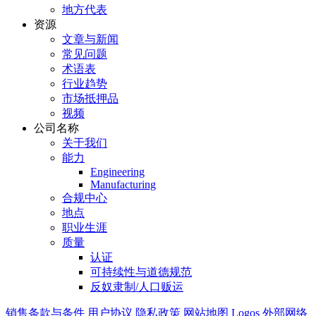
地方代表
资源
文章与新闻
常见问题
术语表
行业趋势
市场抵押品
视频
公司名称
关于我们
能力
Engineering
Manufacturing
合规中心
地点
职业生涯
质量
认证
可持续性与道德规范
反奴隶制/人口贩运
销售条款与条件
用户协议
隐私政策
网站地图
Logos
外部网络