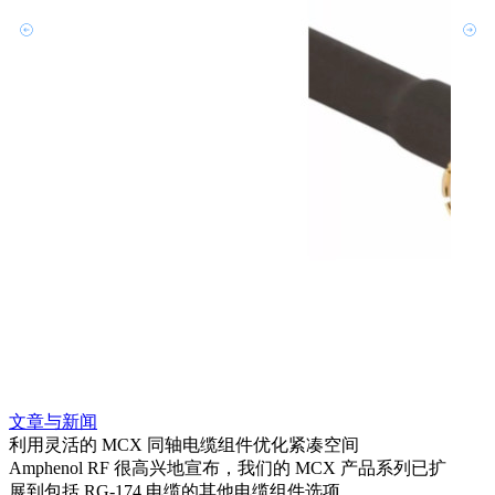
文章与新闻
文章
利用灵活的 MCX 同轴电缆组件优化紧凑空间
扩展
Amphenol RF 很高兴地宣布，我们的 MCX 产品系列已扩
Amp
展到包括 RG-174 电缆的其他电缆组件选项。
为各