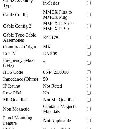
Cable Assembly
in-Series
Type
MMCX Plug to
Cable Config
MMCX Plug
MMCX Pl Str to
Cable Config 2
MMCX Pl Str
Cable Type Cable
RG-178
Assemblies
Country of Origin
MX
ECCN
EAR99
Frequency (Max
3
GHz)
HTS Code
8544.20.0000
Impedance (Ohms)
50
IP Rating
Not Rated
Low PIM
No
Mil Qualified
Not Mil Qualified
Contains Magnetic
Non Magnetic
Materials
Panel Mounting
Not Applicable
Feature