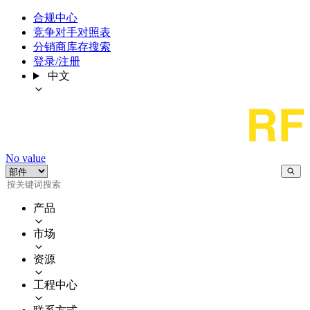
合规中心
竞争对手对照表
分销商库存搜索
登录/注册
中文
No value
产品
市场
资源
工程中心