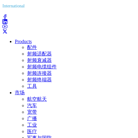
International
(203) 743-9272
Products
配件
射频适配器
射频衰减器
射频电缆组件
射频连接器
射频终端器
工具
市场
航空航天
汽车
宽带
广播
工业
医疗
军事与国防