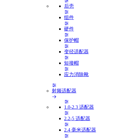
后壳
组件
硬件
保护帽
变径适配器
短接帽
应力消除靴
射频适配器
1.0-2.3 适配器
2.2-5 适配器
2.4 毫米适配器