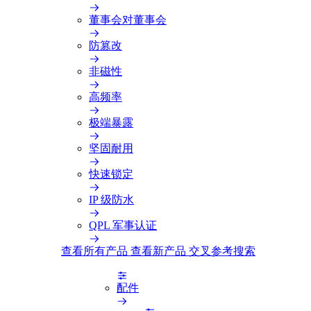
董事会对董事会
防篡改
非磁性
高频率
极端暴露
坚固耐用
快速锁定
IP 级防水
QPL 军事认证
查看所有产品
查看新产品
交叉参考搜索
配件