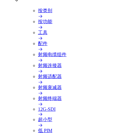
按类别
按功能
工具
配件
射频电缆组件
射频连接器
射频适配器
射频衰减器
射频终端器
12G-SDI
超小型
低 PIM