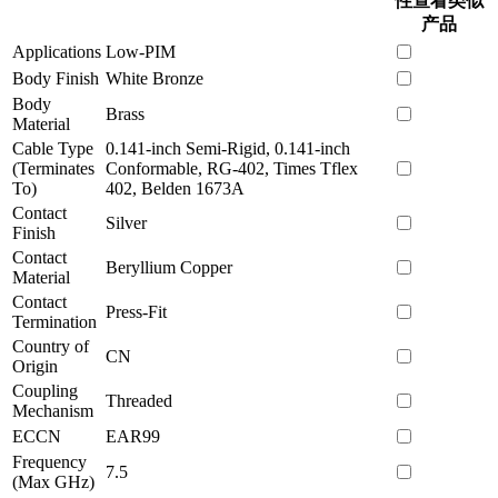
性查看类似
产品
Applications
Low-PIM
Body Finish
White Bronze
Body
Brass
Material
Cable Type
0.141-inch Semi-Rigid, 0.141-inch
(Terminates
Conformable, RG-402, Times Tflex
To)
402, Belden 1673A
Contact
Silver
Finish
Contact
Beryllium Copper
Material
Contact
Press-Fit
Termination
Country of
CN
Origin
Coupling
Threaded
Mechanism
ECCN
EAR99
Frequency
7.5
(Max GHz)