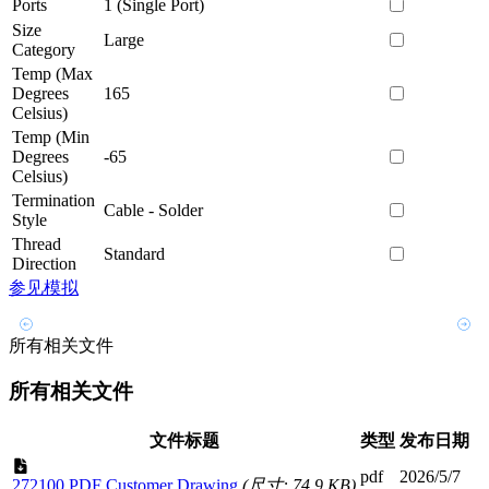
Ports
1 (Single Port)
Size
Large
Category
Temp (Max
Degrees
165
Celsius)
Temp (Min
Degrees
-65
Celsius)
Termination
Cable - Solder
Style
Thread
Standard
Direction
参见模拟
所有相关文件
所有相关文件
文件标题
类型
发布日期
pdf
2026/5/7
272100 PDF Customer Drawing
(尺寸: 74.9 KB)