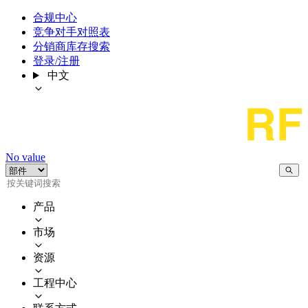
合规中心
竞争对手对照表
分销商库存搜索
登录/注册
中文
No value
产品
市场
资源
工程中心