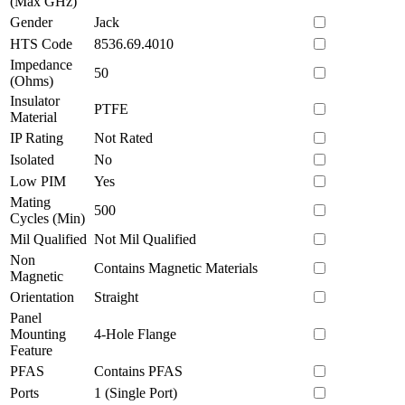
(Max GHz)
Gender
Jack
HTS Code
8536.69.4010
Impedance
50
(Ohms)
Insulator
PTFE
Material
IP Rating
Not Rated
Isolated
No
Low PIM
Yes
Mating
500
Cycles (Min)
Mil Qualified
Not Mil Qualified
Non
Contains Magnetic Materials
Magnetic
Orientation
Straight
Panel
Mounting
4-Hole Flange
Feature
PFAS
Contains PFAS
Ports
1 (Single Port)