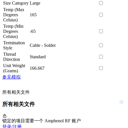
Size Category
Large
Temp (Max
Degrees
165
Celsius)
Temp (Min
Degrees
-65
Celsius)
Termination
Cable - Solder
Style
Thread
Standard
Direction
Unit Weight
166.667
(Grams)
参见模拟
所有相关文件
所有相关文件
锁定的项目需要一个 Amphenol RF 账户
登录/注册