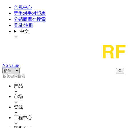
合规中心
竞争对手对照表
分销商库存搜索
登录/注册
中文
No value
产品
市场
资源
工程中心