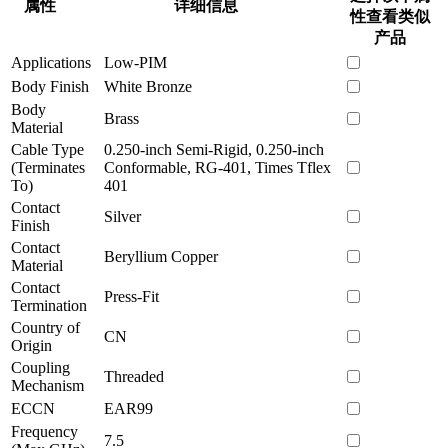
属性
详细信息
性查看类似
产品
Applications
Low-PIM
Body Finish
White Bronze
Body
Brass
Material
Cable Type
0.250-inch Semi-Rigid, 0.250-inch
(Terminates
Conformable, RG-401, Times Tflex
To)
401
Contact
Silver
Finish
Contact
Beryllium Copper
Material
Contact
Press-Fit
Termination
Country of
CN
Origin
Coupling
Threaded
Mechanism
ECCN
EAR99
Frequency
7.5