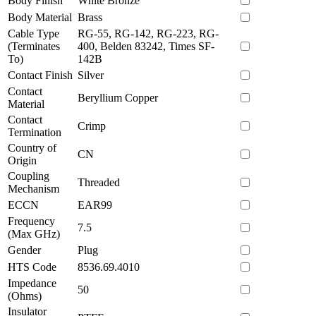
Body Finish
White Bronze
Body Material
Brass
Cable Type
RG-55, RG-142, RG-223, RG-
(Terminates
400, Belden 83242, Times SF-
To)
142B
Contact Finish
Silver
Contact
Beryllium Copper
Material
Contact
Crimp
Termination
Country of
CN
Origin
Coupling
Threaded
Mechanism
ECCN
EAR99
Frequency
7.5
(Max GHz)
Gender
Plug
HTS Code
8536.69.4010
Impedance
50
(Ohms)
Insulator