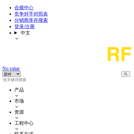
合规中心
竞争对手对照表
分销商库存搜索
登录/注册
中文
No value
产品
市场
资源
工程中心