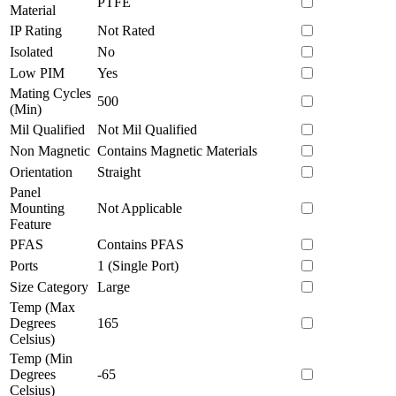
PTFE
Material
IP Rating
Not Rated
Isolated
No
Low PIM
Yes
Mating Cycles
500
(Min)
Mil Qualified
Not Mil Qualified
Non Magnetic
Contains Magnetic Materials
Orientation
Straight
Panel
Mounting
Not Applicable
Feature
PFAS
Contains PFAS
Ports
1 (Single Port)
Size Category
Large
Temp (Max
Degrees
165
Celsius)
Temp (Min
Degrees
-65
Celsius)