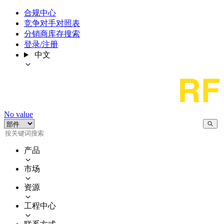
合规中心
竞争对手对照表
分销商库存搜索
登录/注册
中文
No value
产品
市场
资源
工程中心