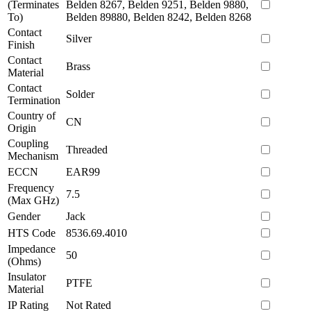
(Terminates
Belden 8267, Belden 9251, Belden 9880,
To)
Belden 89880, Belden 8242, Belden 8268
Contact
Silver
Finish
Contact
Brass
Material
Contact
Solder
Termination
Country of
CN
Origin
Coupling
Threaded
Mechanism
ECCN
EAR99
Frequency
7.5
(Max GHz)
Gender
Jack
HTS Code
8536.69.4010
Impedance
50
(Ohms)
Insulator
PTFE
Material
IP Rating
Not Rated