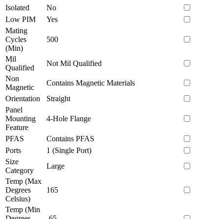
Isolated
No
Low PIM
Yes
Mating
Cycles
500
(Min)
Mil
Not Mil Qualified
Qualified
Non
Contains Magnetic Materials
Magnetic
Orientation
Straight
Panel
Mounting
4-Hole Flange
Feature
PFAS
Contains PFAS
Ports
1 (Single Port)
Size
Large
Category
Temp (Max
Degrees
165
Celsius)
Temp (Min
Degrees
-65