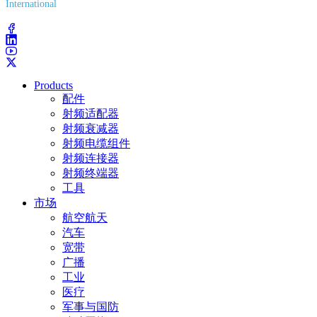
International
(203) 743-9272
Products
配件
射频适配器
射频衰减器
射频电缆组件
射频连接器
射频终端器
工具
市场
航空航天
汽车
宽带
广播
工业
医疗
军事与国防