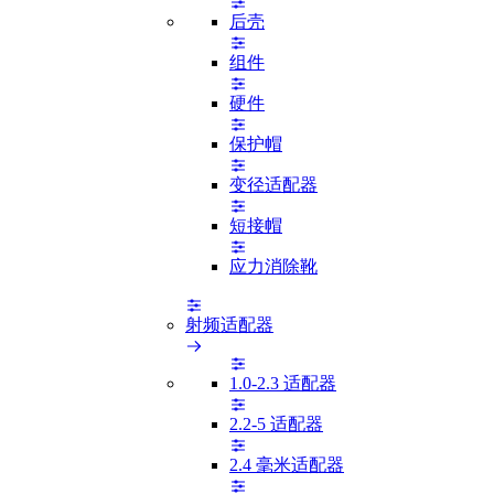
后壳
组件
硬件
保护帽
变径适配器
短接帽
应力消除靴
射频适配器
1.0-2.3 适配器
2.2-5 适配器
2.4 毫米适配器