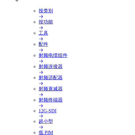
按类别
按功能
工具
配件
射频电缆组件
射频连接器
射频适配器
射频衰减器
射频终端器
12G-SDI
超小型
低 PIM