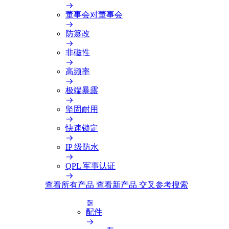
董事会对董事会
防篡改
非磁性
高频率
极端暴露
坚固耐用
快速锁定
IP 级防水
QPL 军事认证
查看所有产品
查看新产品
交叉参考搜索
配件