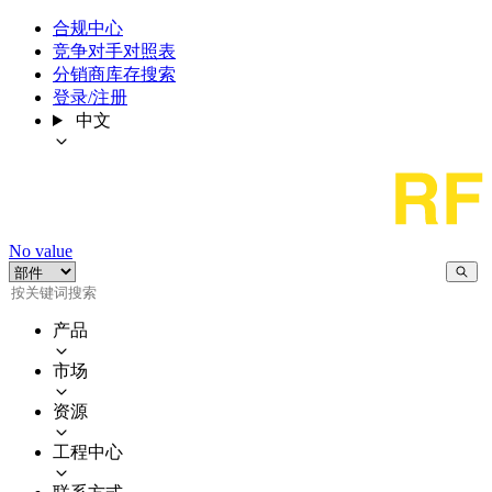
合规中心
竞争对手对照表
分销商库存搜索
登录/注册
中文
No value
产品
市场
资源
工程中心