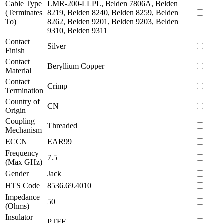
Cable Type
LMR-200-LLPL, Belden 7806A, Belden
(Terminates
8219, Belden 8240, Belden 8259, Belden
To)
8262, Belden 9201, Belden 9203, Belden
9310, Belden 9311
Contact
Silver
Finish
Contact
Beryllium Copper
Material
Contact
Crimp
Termination
Country of
CN
Origin
Coupling
Threaded
Mechanism
ECCN
EAR99
Frequency
7.5
(Max GHz)
Gender
Jack
HTS Code
8536.69.4010
Impedance
50
(Ohms)
Insulator
PTFE