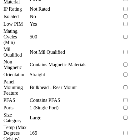
Material
IP Rating
Not Rated
Isolated
No
Low PIM
Yes
Mating
Cycles
500
(Min)
Mil
Not Mil Qualified
Qualified
Non
Contains Magnetic Materials
Magnetic
Orientation
Straight
Panel
Mounting
Bulkhead - Rear Mount
Feature
PFAS
Contains PFAS
Ports
1 (Single Port)
Size
Large
Category
Temp (Max
Degrees
165
Celsius)