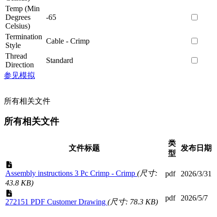
Temp (Min
Degrees
-65
Celsius)
Termination
Cable - Crimp
Style
Thread
Standard
Direction
参见模拟
所有相关文件
所有相关文件
类
文件标题
发布日期
型
Assembly instructions 3 Pc Crimp - Crimp
(尺寸:
pdf
2026/3/31
43.8 KB)
pdf
2026/5/7
272151 PDF Customer Drawing
(尺寸: 78.3 KB)