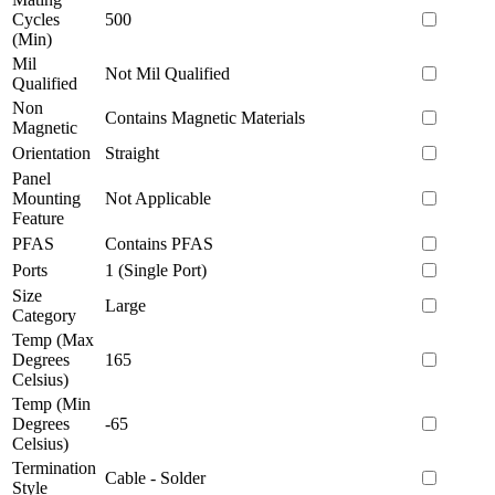
Cycles
500
(Min)
Mil
Not Mil Qualified
Qualified
Non
Contains Magnetic Materials
Magnetic
Orientation
Straight
Panel
Mounting
Not Applicable
Feature
PFAS
Contains PFAS
Ports
1 (Single Port)
Size
Large
Category
Temp (Max
Degrees
165
Celsius)
Temp (Min
Degrees
-65
Celsius)
Termination
Cable - Solder
Style