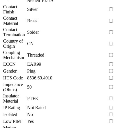
Belden 1671A
Contact
Silver
Finish
Contact
Brass
Material
Contact
Solder
Termination
Country of
CN
Origin
Coupling
Threaded
Mechanism
ECCN
EAR99
Gender
Plug
HTS Code
8536.69.4010
Impedance
50
(Ohms)
Insulator
PTFE
Material
IP Rating
Not Rated
Isolated
No
Low PIM
Yes
Mating