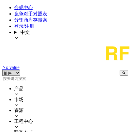
合规中心
竞争对手对照表
分销商库存搜索
登录/注册
中文
No value
产品
市场
资源
工程中心