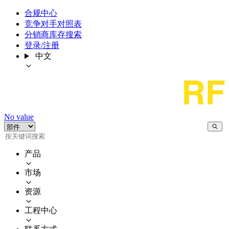
合规中心
竞争对手对照表
分销商库存搜索
登录/注册
中文
No value
产品
市场
资源
工程中心