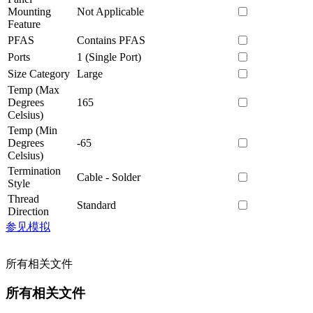
Mounting
Not Applicable
Feature
PFAS
Contains PFAS
Ports
1 (Single Port)
Size Category
Large
Temp (Max
Degrees
165
Celsius)
Temp (Min
Degrees
-65
Celsius)
Termination
Cable - Solder
Style
Thread
Standard
Direction
参见模拟
所有相关文件
所有相关文件