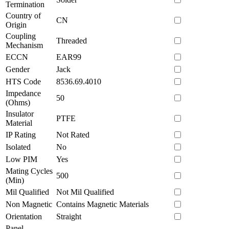
Termination
Country of
CN
Origin
Coupling
Threaded
Mechanism
ECCN
EAR99
Gender
Jack
HTS Code
8536.69.4010
Impedance
50
(Ohms)
Insulator
PTFE
Material
IP Rating
Not Rated
Isolated
No
Low PIM
Yes
Mating Cycles
500
(Min)
Mil Qualified
Not Mil Qualified
Non Magnetic
Contains Magnetic Materials
Orientation
Straight
Panel