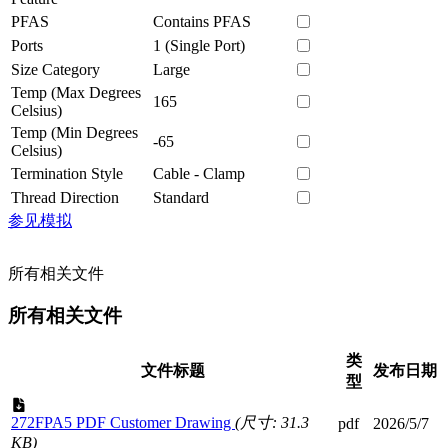
PFAS
Contains PFAS
Ports
1 (Single Port)
Size Category
Large
Temp (Max Degrees
165
Celsius)
Temp (Min Degrees
-65
Celsius)
Termination Style
Cable - Clamp
Thread Direction
Standard
参见模拟
所有相关文件
所有相关文件
类
文件标题
发布日期
型
272FPA5 PDF Customer Drawing
(尺寸: 31.3
pdf
2026/5/7
KB)