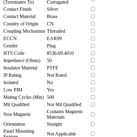
(Terminates To)
Corrugated
Contact Finish
Silver
Contact Material
Brass
Country of Origin
CN
Coupling Mechanism
Threaded
ECCN
EAR99
Gender
Plug
HTS Code
8536.69.4010
Impedance (Ohms)
50
Insulator Material
PTFE
IP Rating
Not Rated
Isolated
No
Low PIM
Yes
Mating Cycles (Min)
500
Mil Qualified
Not Mil Qualified
Contains Magnetic
Non Magnetic
Materials
Orientation
Straight
Panel Mounting
Not Applicable
Feature