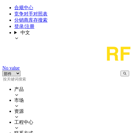
合规中心
竞争对手对照表
分销商库存搜索
登录/注册
中文
No value
产品
市场
资源
工程中心