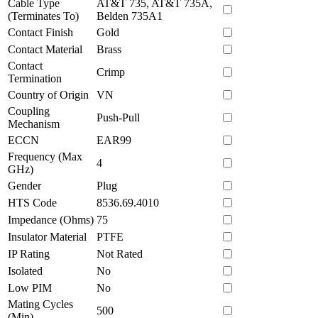
Cable Type
AT&T 735, AT&T 735A,
(Terminates To)
Belden 735A1
Contact Finish
Gold
Contact Material
Brass
Contact
Crimp
Termination
Country of Origin
VN
Coupling
Push-Pull
Mechanism
ECCN
EAR99
Frequency (Max
4
GHz)
Gender
Plug
HTS Code
8536.69.4010
Impedance (Ohms)
75
Insulator Material
PTFE
IP Rating
Not Rated
Isolated
No
Low PIM
No
Mating Cycles
500
(Min)