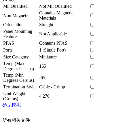
Mil Qualified
Not Mil Qualified
Contains Magnetic
Non Magnetic
Materials
Orientation
Straight
Panel Mounting
Not Applicable
Feature
PFAS
Contains PFAS
Ports
1 (Single Port)
Size Category
Miniature
Temp (Max
165
Degrees Celsius)
Temp (Min
-65
Degrees Celsius)
Termination Style
Cable - Crimp
Unit Weight
4.270
(Grams)
参见模拟
所有相关文件