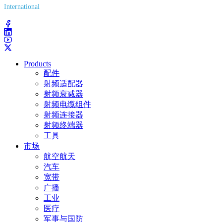
International
(203) 743-9272
Products
配件
射频适配器
射频衰减器
射频电缆组件
射频连接器
射频终端器
工具
市场
航空航天
汽车
宽带
广播
工业
医疗
军事与国防