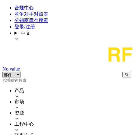
合规中心
竞争对手对照表
分销商库存搜索
登录/注册
中文
No value
产品
市场
资源
工程中心