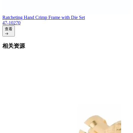
Ratcheting Hand Crimp Frame with Die Set
47-10270
查看
相关资源