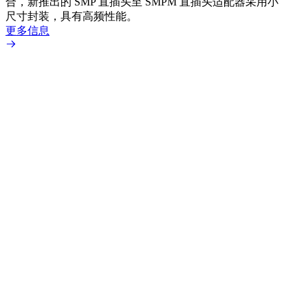
合，新推出的 SMP 直插头至 SMPM 直插头适配器采用小
更多
尺寸封装，具有高频性能。
更多信息