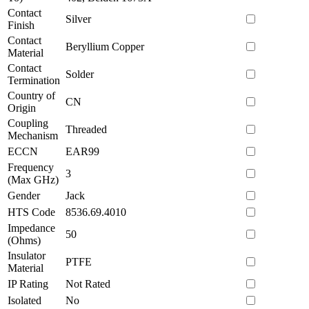
Contact
Silver
Finish
Contact
Beryllium Copper
Material
Contact
Solder
Termination
Country of
CN
Origin
Coupling
Threaded
Mechanism
ECCN
EAR99
Frequency
3
(Max GHz)
Gender
Jack
HTS Code
8536.69.4010
Impedance
50
(Ohms)
Insulator
PTFE
Material
IP Rating
Not Rated
Isolated
No