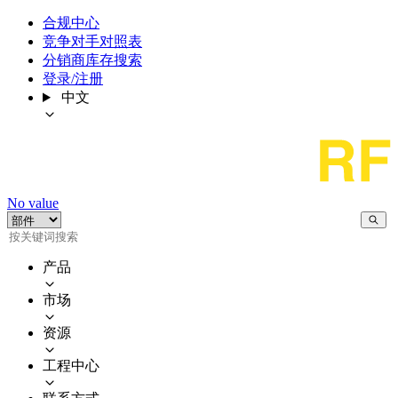
合规中心
竞争对手对照表
分销商库存搜索
登录/注册
中文
No value
产品
市场
资源
工程中心