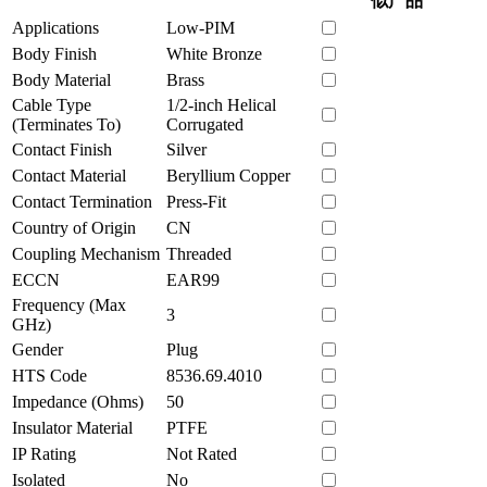
似产品
Applications
Low-PIM
Body Finish
White Bronze
Body Material
Brass
Cable Type
1/2-inch Helical
(Terminates To)
Corrugated
Contact Finish
Silver
Contact Material
Beryllium Copper
Contact Termination
Press-Fit
Country of Origin
CN
Coupling Mechanism
Threaded
ECCN
EAR99
Frequency (Max
3
GHz)
Gender
Plug
HTS Code
8536.69.4010
Impedance (Ohms)
50
Insulator Material
PTFE
IP Rating
Not Rated
Isolated
No