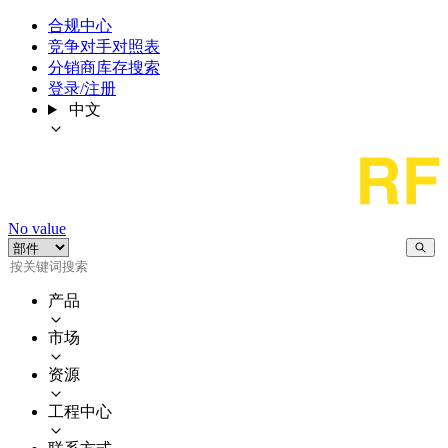
合规中心
竞争对手对照表
分销商库存搜索
登录/注册
中文
No value
产品
市场
资源
工程中心