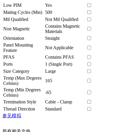
Low PIM
Yes
Mating Cycles (Min)
500
Mil Qualified
Not Mil Qualified
Contains Magnetic
Non Magnetic
Materials
Orientation
Straight
Panel Mounting
Not Applicable
Feature
PFAS
Contains PFAS
Ports
1 (Single Port)
Size Category
Large
Temp (Max Degrees
165
Celsius)
Temp (Min Degrees
-65
Celsius)
Termination Style
Cable - Clamp
Thread Direction
Standard
参见模拟
所有相关文件