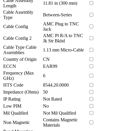
Cable Assembly
11.81 in (300 mm)
Length
Cable Assembly
Between-Series
Type
AMC Plug to TNC
Cable Config
Jack
AMC Pl R/A to TNC
Cable Config 2
Jk Str Bkhd
Cable Type Cable
1.13 mm Micro-Cable
Assemblies
Country of Origin
CN
ECCN
EAR99
Frequency (Max
6
GHz)
HTS Code
8544.20.0000
Impedance (Ohms)
50
IP Rating
Not Rated
Low PIM
No
Mil Qualified
Not Mil Qualified
Contains Magnetic
Non Magnetic
Materials