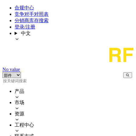
合规中心
竞争对手对照表
分销商库存搜索
登录/注册
中文
No value
产品
市场
资源
工程中心