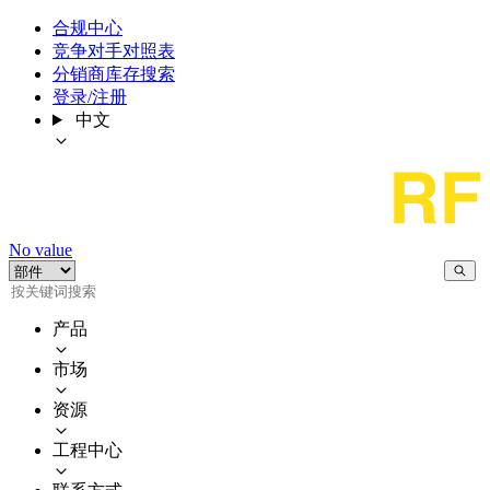
合规中心
竞争对手对照表
分销商库存搜索
登录/注册
中文
No value
产品
市场
资源
工程中心