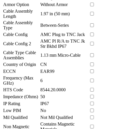
Armor Option
Without Armor
Cable Assembly
1.97 in (50 mm)
Length
Cable Assembly
Between-Series
Type
Cable Config
AMC Plug to TNC Jack
AMC Pl R/A to TNC Jk
Cable Config 2
Str Bkhd IP67
Cable Type Cable
1.13 mm Micro-Cable
Assemblies
Country of Origin
CN
ECCN
EAR99
Frequency (Max
6
GHz)
HTS Code
8544.20.0000
Impedance (Ohms)
50
IP Rating
IP67
Low PIM
No
Mil Qualified
Not Mil Qualified
Contains Magnetic
Non Magnetic